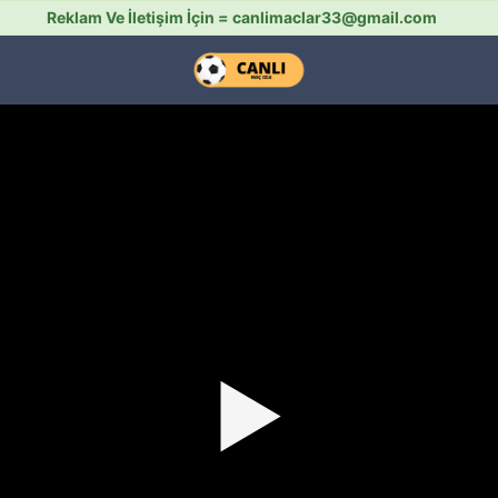
Reklam Ve İletişim İçin =
canlimaclar33@gmail.com
▶