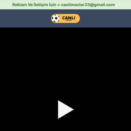
Reklam Ve İletişim İçin =
canlimaclar33@gmail.com
▶