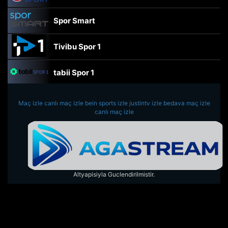
Spor Smart
Tivibu Spor 1
tabii Spor 1
TRT Spor
Maç izle
canlı maç izle
bein sports izle
justintv izle
bedava maç izle
canlı maç izle
beIN Sports Haber
tabii Spor
Altyapisiyla Guclendirilmistir.
A Spor
Tivibu Spor