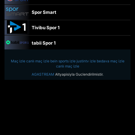
Spor Smart
Tivibu Spor 1
tabii Spor 1
TRT Spor
Maç izle
canlı maç izle
bein sports izle
justintv izle
bedava maç izle
canlı maç izle
beIN Sports Haber
AGASTREAM
Altyapisiyla Guclendirilmistir.
tabii Spor
A Spor
Tivibu Spor