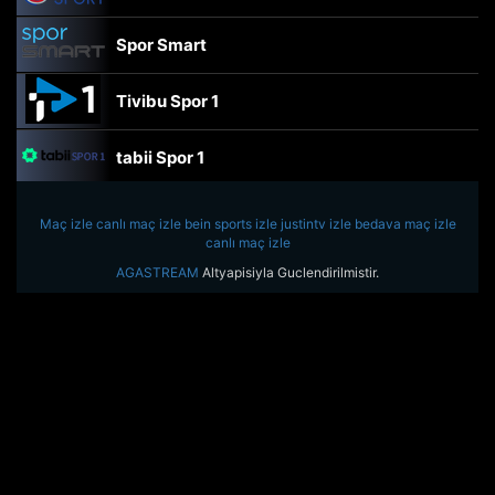
Spor Smart
Tivibu Spor 1
tabii Spor 1
TRT Spor
Maç izle
canlı maç izle
bein sports izle
justintv izle
bedava maç izle
canlı maç izle
beIN Sports Haber
AGASTREAM
Altyapisiyla Guclendirilmistir.
tabii Spor
A Spor
Tivibu Spor