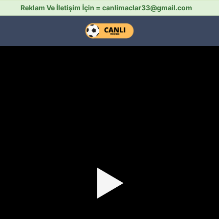
Reklam Ve İletişim İçin =
canlimaclar33@gmail.com
▶