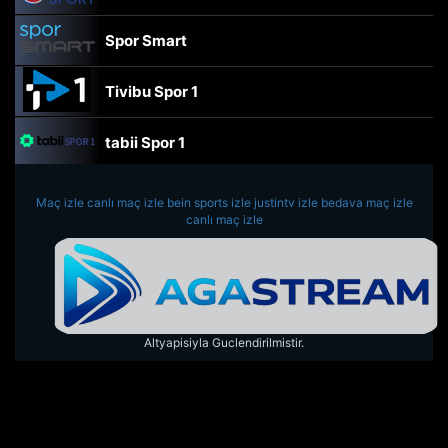
Spor Smart
Tivibu Spor 1
tabii Spor 1
TRT Spor
Maç izle
canlı maç izle
bein sports izle
justintv izle
bedava maç izle
canlı maç izle
beIN Sports Haber
tabii Spor
Altyapisiyla Guclendirilmistir.
A Spor
Tivibu Spor