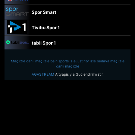
Spor Smart
Tivibu Spor 1
tabii Spor 1
TRT Spor
Maç izle
canlı maç izle
bein sports izle
justintv izle
bedava maç izle
canlı maç izle
beIN Sports Haber
AGASTREAM
Altyapisiyla Guclendirilmistir.
tabii Spor
A Spor
Tivibu Spor