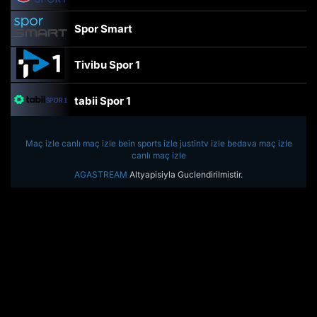
Spor Smart
Tivibu Spor 1
tabii Spor 1
TRT Spor
Maç izle
canlı maç izle
bein sports izle
justintv izle
bedava maç izle
canlı maç izle
beIN Sports Haber
AGASTREAM
Altyapisiyla Guclendirilmistir.
tabii Spor
A Spor
Tivibu Spor