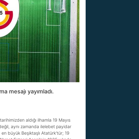
ama mesajı yayımladı.
tarihimizden aldığı ilhamla 19 Mayıs
 değil, aynı zamanda ilelebet payidar
 en büyük Beşiktaşlı Atatürk'tür; 19