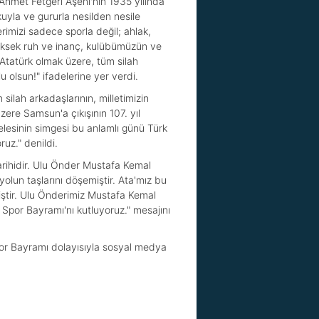
Ahmet Fetgeri Aşeni'nin 1935 yılında
yla ve gururla nesilden nesile
imizi sadece sporla değil; ahlak,
yüksek ruh ve inanç, kulübümüzün ve
Atatürk olmak üzere, tüm silah
 olsun!" ifadelerine yer verdi.
lah arkadaşlarının, milletimizin
zere Samsun'a çıkışının 107. yıl
lesinin simgesi bu anlamlı günü Türk
uz." denildi.
tarihidir. Ulu Önder Mustafa Kemal
lun taşlarını döşemiştir. Ata'mız bu
miştir. Ulu Önderimiz Mustafa Kemal
 Spor Bayramı'nı kutluyoruz." mesajını
por Bayramı dolayısıyla sosyal medya