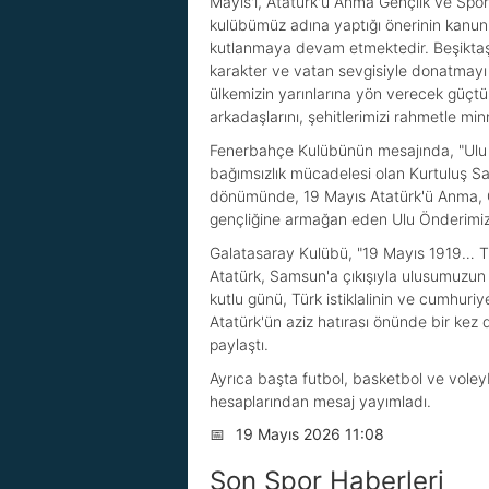
Mayıs'ı, Atatürk'ü Anma Gençlik ve Spor
kulübümüz adına yaptığı önerinin kanun
kutlanmaya devam etmektedir. Beşiktaş J
karakter ve vatan sevgisiyle donatmayı 
ülkemizin yarınlarına yön verecek güçtü
arkadaşlarını, şehitlerimizi rahmetle mi
Fenerbahçe Kulübünün mesajında, "Ulu Ö
bağımsızlık mücadelesi olan Kurtuluş Sav
dönümünde, 19 Mayıs Atatürk'ü Anma, Ge
gençliğine armağan eden Ulu Önderimizi, 
Galatasaray Kulübü, "19 Mayıs 1919… Türk
Atatürk, Samsun'a çıkışıyla ulusumuzun 
kutlu günü, Türk istiklalinin ve cumhuri
Atatürk'ün aziz hatırası önünde bir kez 
paylaştı.
Ayrıca başta futbol, basketbol ve vole
hesaplarından mesaj yayımladı.
📅
19 Mayıs 2026 11:08
Son Spor Haberleri