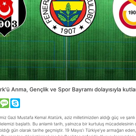
ürk'ü Anma, Gençlik ve Spor Bayramı dolayısıyla kutl
VK
Message
Skype
iz Gazi Mustafa Kemal Atatürk, aziz milletimizden aldığı güç ve şanlı 
lemizi başlattı. Bu anlamlı tarih, yalnızca bir kurtuluş mücadelesinin
ıldığı gün olarak tarihe geçmiştir. 19 Mayıs'ı Türkiye'ye armağan eden,