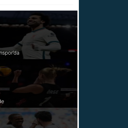
spor’da
de