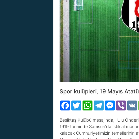
Spor kulüpleri, 19 Mayıs Atat
Facebook
Twitter
WhatsApp
Telegram
Messenger
Viber
Beşiktaş Kulübü mesajında, "Ulu Önderim
1919 tarihinde Samsun'da istiklal mücade
kalacak Cumhuriyetimizin temellerinin at