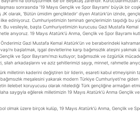
 Bayramı'na dönüştürmek ise bir Beşiktaş zaferidir. Kurucularımızdan 
laşması sonrasında '19 Mayıs Gençlik ve Spor Bayramı' büyük bir coşku
K olarak, 'Bütün ümidim gençliktedir' diyen Atatürk'ün izinde, gençler
ilke ediniyoruz. Cumhuriyetimizin teminatı gençlerimizin taşıdığı bu 
r. Bu vesileyle, başta Cumhuriyetimizin kurucusu Gazi Mustafa Kemal 
nnetle anıyoruz. 19 Mayıs Atatürk'ü Anma, Gençlik ve Spor Bayramı kutlu
nderimiz Gazi Mustafa Kemal Atatürk'ün ve beraberindeki kahraman si
aşı'nı başlatmak, işgal devletlerine karşı bağımsızlık ateşini yakmak ü
nçlik ve Spor Bayramı'mızı kutluyor; bağımsızlık ve özgürlük mücade
silah arkadaşlarını ve aziz şehitlerimizi saygı, minnet, rahmetle anıyor
 milletinin kaderini değiştiren bir liderin, esareti kabul etmeyişinin 
bağımsızlık meşalesini yakarak modern Türkiye Cumhuriyeti'ne giden yo
yetin ilelebet koruyucusu olarak nitelediği Türk gençliğine armağan et
daha saygıyla eğilerek milletimizin 19 Mayıs Atatürk'ü Anma Gençlik ve
ybol olmak üzere birçok kulüp, 19 Mayıs Atatürk'ü Anma, Gençlik ve S