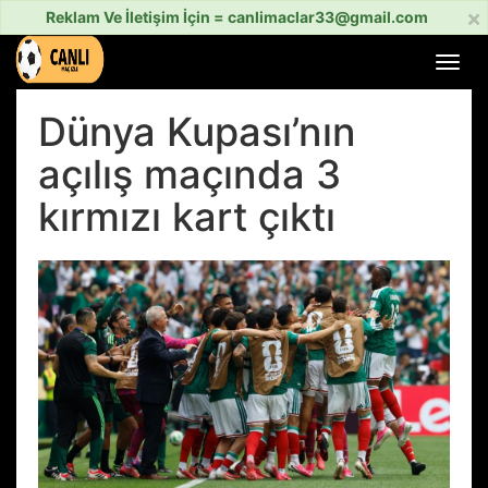
×
Reklam Ve İletişim İçin =
canlimaclar33@gmail.com
Menü
aç
veya
Dünya Kupası’nın
kapat
açılış maçında 3
kırmızı kart çıktı