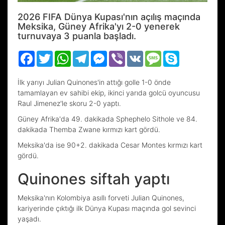
2026 FIFA Dünya Kupası'nın açılış maçında
Meksika, Güney Afrika'yı 2-0 yenerek
turnuvaya 3 puanla başladı.
Facebook
Twitter
WhatsApp
Telegram
Messenger
Viber
VK
Message
Skype
İlk yarıyı Julian Quinones'in attığı golle 1-0 önde
tamamlayan ev sahibi ekip, ikinci yarıda golcü oyuncusu
Raul Jimenez'le skoru 2-0 yaptı.
Güney Afrika'da 49. dakikada Sphephelo Sithole ve 84.
dakikada Themba Zwane kırmızı kart gördü.
Meksika'da ise 90+2. dakikada Cesar Montes kırmızı kart
gördü.
Quinones siftah yaptı
Meksika'nın Kolombiya asıllı forveti Julian Quinones,
kariyerinde çıktığı ilk Dünya Kupası maçında gol sevinci
yaşadı.